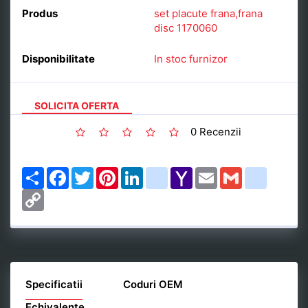
Produs
set placute frana,frana
disc 1170060
Disponibilitate
In stoc furnizor
SOLICITA OFERTA
0 Recenzii
Share
Facebook
Twitter
Pinterest
LinkedIn
google_bookmarks
Yahoo
Email
Gmail
delicious
Mail
Copy
Link
Specificatii
Coduri OEM
Echivalente