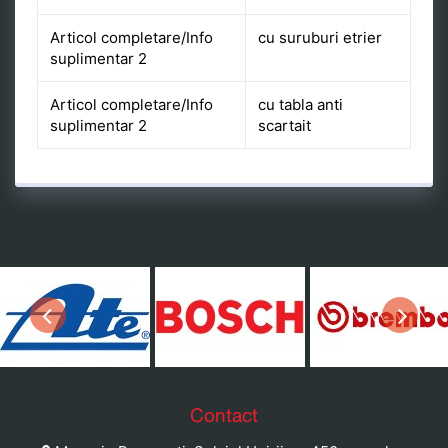
Articol completare/Info
cu suruburi etrier
suplimentar 2
Articol completare/Info
cu tabla anti
suplimentar 2
scartait
Previous
Next
ause
Contact