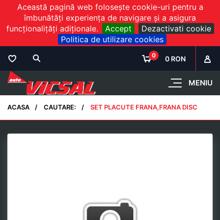
Această pagină web folosește cookie-uri pentru a
îmbunătăți experiența de navigare și a asigura
funcționalițăți adiționale.
Accept
Dezactivati cookie
Politica de utilizare cookies
0
0 RON
MENIU
ACASA
CAUTARE:
SET PLACUTE FRANA,FRANA DISC