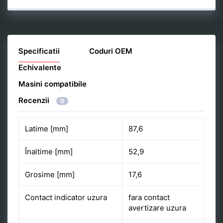
Specificatii
Coduri OEM
Echivalente
Masini compatibile
Recenzii
0
Latime [mm]
87,6
Înaltime [mm]
52,9
Grosime [mm]
17,6
Contact indicator uzura
fara contact
avertizare uzura