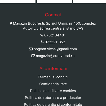
ause
Contact
Magazin Bucureşti, Splaiul Unirii, nr.450, complex
Autovit, clădirea centrala, stand SA9
0732134401
0722211852
bogdan.vicsal@gmail.com
magazin@autovicsal.ro
Alte informatii
Termeni si conditii
Confidentialitate
Politica de utilizare cookies
Politica de returnare a produselor
Politica de garantie si conformitate