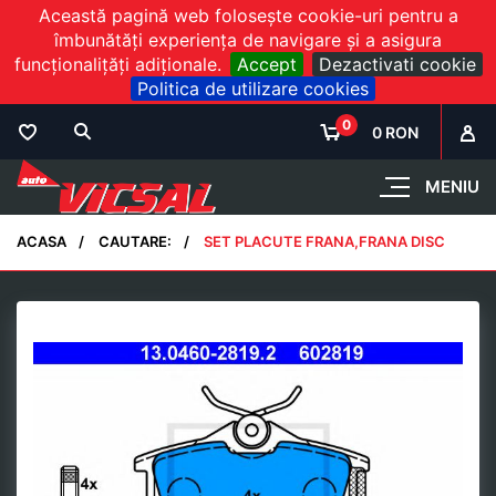
Această pagină web folosește cookie-uri pentru a
îmbunătăți experiența de navigare și a asigura
funcționalițăți adiționale.
Accept
Dezactivati cookie
Politica de utilizare cookies
0
0 RON
MENIU
ACASA
CAUTARE:
SET PLACUTE FRANA,FRANA DISC