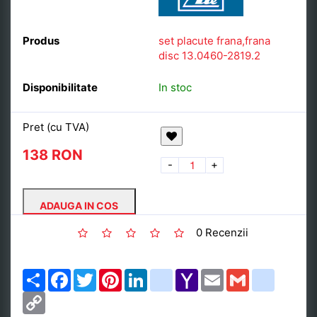
Produs
set placute frana,frana
disc 13.0460-2819.2
Disponibilitate
In stoc
Pret (cu TVA)
138 RON
-
+
ADAUGA IN COS
0 Recenzii
Share
Facebook
Twitter
Pinterest
LinkedIn
google_bookmarks
Yahoo
Email
Gmail
delicious
Mail
Copy
Link