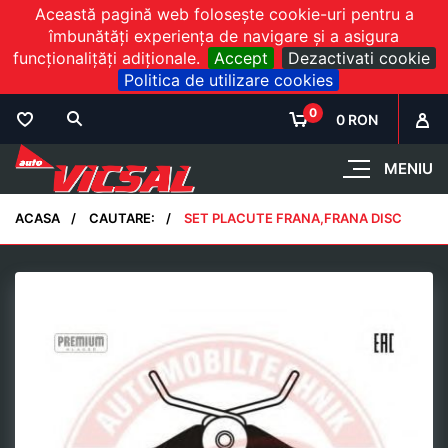
Această pagină web folosește cookie-uri pentru a
îmbunătăți experiența de navigare și a asigura
funcționalițăți adiționale.
Accept
Dezactivati cookie
Politica de utilizare cookies
0
0 RON
MENIU
ACASA
CAUTARE:
SET PLACUTE FRANA,FRANA DISC