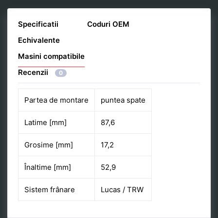
Specificatii
Coduri OEM
Echivalente
Masini compatibile
Recenzii
0
Partea de montare
puntea spate
Latime [mm]
87,6
Grosime [mm]
17,2
Înaltime [mm]
52,9
Sistem frânare
Lucas / TRW