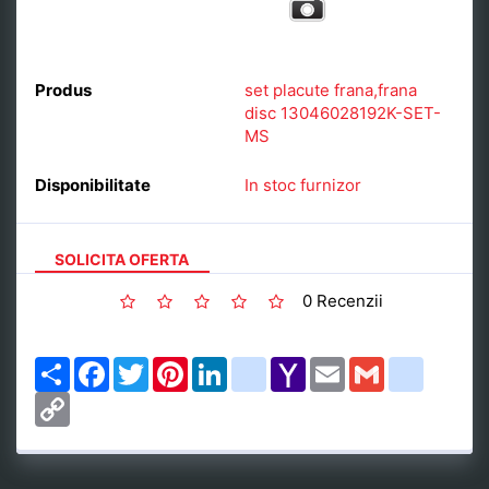
Produs
set placute frana,frana
disc 13046028192K-SET-
MS
Disponibilitate
In stoc furnizor
SOLICITA OFERTA
0 Recenzii
Share
Facebook
Twitter
Pinterest
LinkedIn
google_bookmarks
Yahoo
Email
Gmail
delicious
Mail
Copy
Link