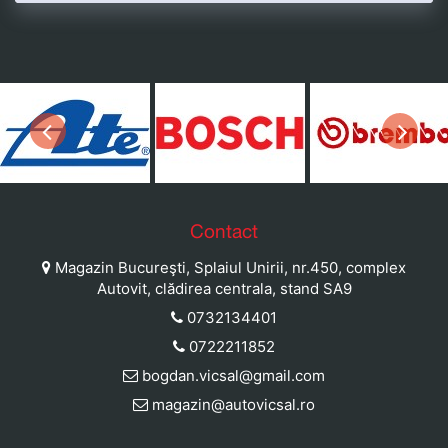
Previous
Next
ause
Contact
Magazin Bucureşti, Splaiul Unirii, nr.450, complex
Autovit, clădirea centrala, stand SA9
0732134401
0722211852
bogdan.vicsal@gmail.com
magazin@autovicsal.ro