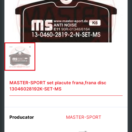
MASTER-SPORT set placute frana,frana disc
13046028192K-SET-MS
Producator
MASTER-SPORT