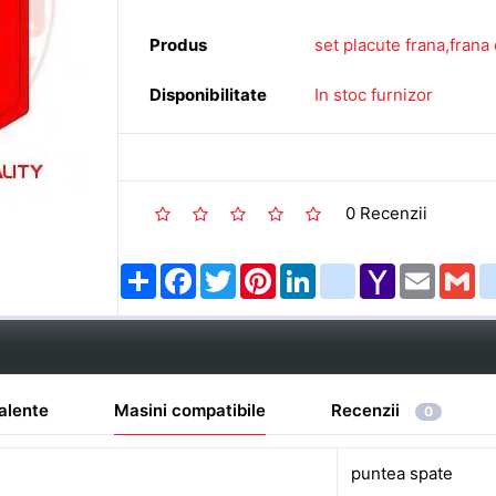
Produs
set placute frana,fra
Disponibilitate
In stoc furnizor
0 Recenzii
Share
Facebook
Twitter
Pinterest
LinkedIn
google_bookmarks
Yahoo
Email
Gm
Mail
alente
Masini compatibile
Recenzii
0
puntea spate