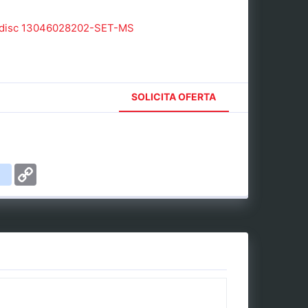
na disc 13046028202-SET-MS
SOLICITA OFERTA
ail
delicious
Copy
Link