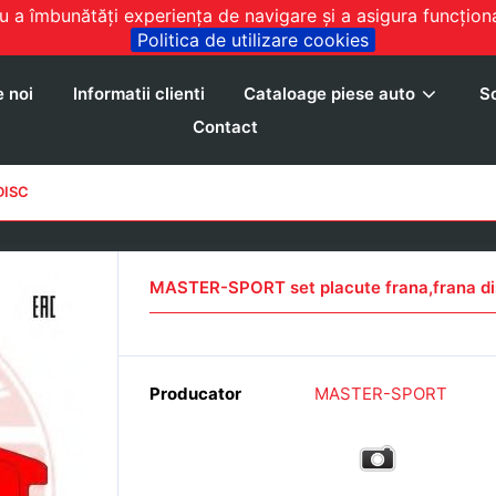
a îmbunătăți experiența de navigare și a asigura funcțional
Politica de utilizare cookies
 noi
Informatii clienti
Cataloage piese auto
So
Contact
DISC
MASTER-SPORT set placute frana,frana 
Producator
MASTER-SPORT