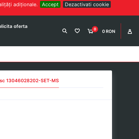
ițăți adiționale.
Accept
Dezactivati cookie
licita oferta
0
0 RON
disc 13046028202-SET-MS