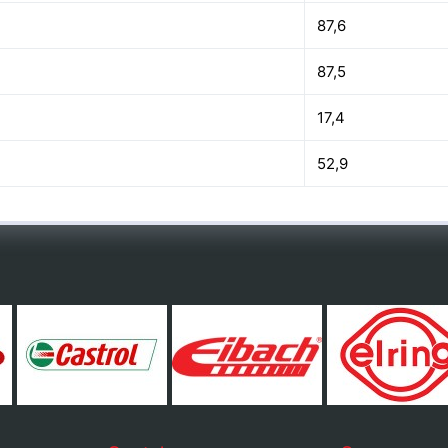
87,6
87,5
17,4
52,9