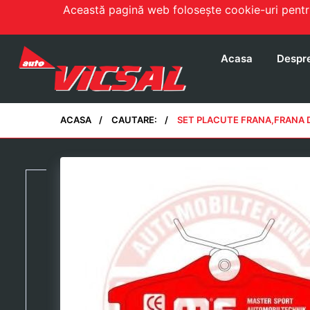
Această pagină web folosește cookie-uri pentru 
Acasa
Despre
ACASA
CAUTARE:
SET PLACUTE FRANA,FRANA 